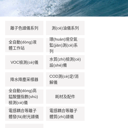
離子色譜儀系列
測(cè)油儀系列
環(huán)境空氣
全自動(dòng)液
監(jiān)測(cè)系
體工作站
列
水質(zhì)檢測(cè)
VOC檢測(cè)儀
設(shè)備
COD測(cè)定/消
降水降塵采樣器
解儀
全自動(dòng)高
錳酸鹽指數(shù)
耗材及配件
檢測(cè)儀
電感耦合等離子
電感耦合等離子
體發(fā)射光譜儀
體質(zhì)譜儀