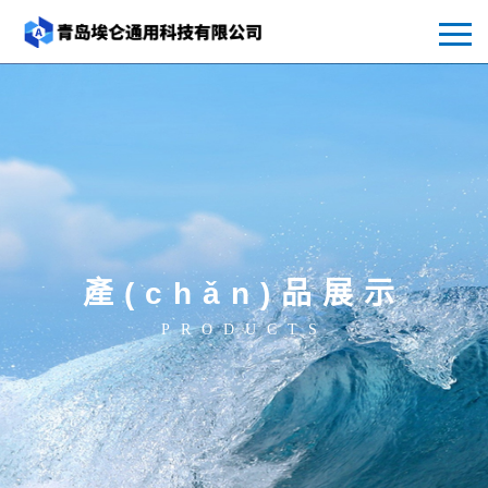
產(chǎn)品展示
PRODUCTS