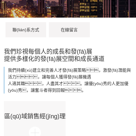
聯(lián)系方式
在線留言
我們珍視每個人的成長和發(fā)展
提供多樣化的發(fā)展空間和成長通道
我們持續(xù)建立和完善人才發(fā)展策略，激發(fā)潛能與
活力，讓每個人獲得發(fā)展機遇
人適其職，人盡其才。讓優(yōu)秀的人更加優
(yōu)秀，讓奮斗者得到回報。
區(qū)域銷售經(jīng)理