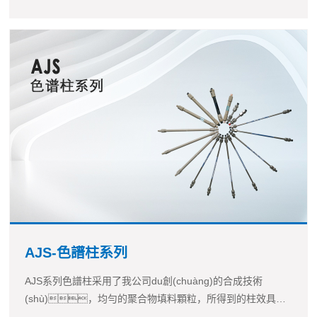
動(dòng)化設(shè)備。該款自動(dòng)進(jìn)樣器具有
定位jing準(zhǔn)、吸液量準(zhǔn)確、重復(fù)性
好，準(zhǔn)確度高等特點(diǎn)；而且操作方便可
實(shí)現(xiàn)自動(dòng)控制、遠(yuǎn)程監(jiān)
控；可在非人工監(jiān)視下連續(xù)工作，進(jìn)而提
高了工作效率，減少了操作誤差。能應
(yīng)對(duì)多種樣品，分析精度控制更好，工作
效率和準(zhǔn)確性都比手動(dòng)進(jìn)樣有顯著的提高。
根據(jù)用戶不同需求，可選擇不同型號(hào)、進(jìn)樣位
數(shù)的自動(dòng)進(jìn)樣器，有DA3200型、
DA6200型、DA8200型、DA9200型可選。
AJS-色譜柱系列
AJS系列色譜柱采用了我公司du創(chuàng)的合成技術
(shù)，均勻的聚合物填料顆粒，所得到的柱效具有
非常高的離子交換容量。專利的表面化學(xué)技