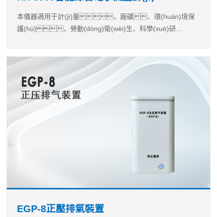
本儀器適用于計(jì)量、廠礦、環(huán)境保
護(hù)、勞動(dòng)衛(wèi)生、科學(xué)研
究、氣象等有關(guān)部門(mén)對(duì)各類(lèi)氣體測
(cè)量計(jì)量器具的流量進(jìn)行標(biāo)定﹑校準(zhǔn)﹑
檢定。也可以作為高準(zhǔn)確度中小氣體流量計
(jì)進(jìn)行精確氣體測(cè)量測(cè)試和微小壓力的測(cè)量
測(cè)試工作。具有測(cè)量準(zhǔn)確度高，穩
(wěn)定重復(fù)性可靠的測(cè)量結(jié)果，給您的工作
帶來(lái)極大的方便。采用了我公司獨(dú)創
(chuàng)的合成技術(shù)，均勻的聚合物填料顆
粒，所得到的柱效具有非常高的離子交換容量。專利的表
面化學(xué)技術(shù)可消除生物分子與填料之間的非特異性
相互作用，從而達(dá)到優(yōu)異的分離效率、選擇性和
分離能力，通過(guò)調(diào)整孔結(jié)構(gòu)以
及采用可控的表面化學(xué)技術(shù)使分離容量具有可調
(diào)性。
EGP-8正壓排氣裝置