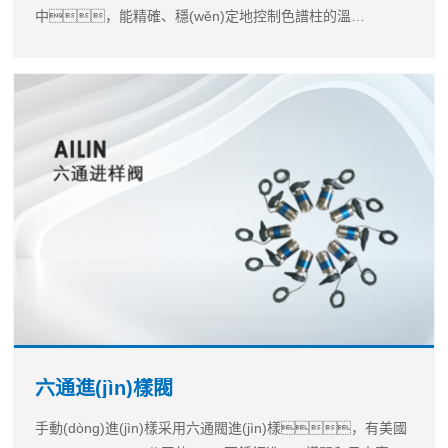
中，能精確、穩(wěn)定地控制色譜柱的溫
度，有效地提高柱效，改善譜峰分離
度，縮短保留時(shí)間，降低柱反壓，從而保證了
分析樣品結(jié)果的準(zhǔn)確性和重復(fù)性。 采用
原裝進(jìn)口溫控器和傳感器，具備PID智能自整
定，上限超溫報(bào)警，自動(dòng)斷
電功能，系統(tǒng)溫控精度高且操作方便安全
六通進(jìn)樣閥
手動(dòng)進(jìn)樣采用六通閥進(jìn)樣，有美國