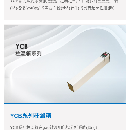
YUP系列超純水機(jī)，是滿足客戶“性能良好，價
(jià)格優(yōu)惠”的需要而設(shè)計(jì)的具有超高性價(jià)比
的實(shí)驗(yàn)室超純水機(jī)，集安全、易用、
準(zhǔn)確、多功能于一身。采用模塊式、
快接式，維護(hù)保養(yǎng)更方便快捷，
是客戶理想的實(shí)驗(yàn)室超純水機(jī)。
YCB系列柱溫箱
YCB系列柱溫箱在gao效液相色譜分析系統(tǒng)