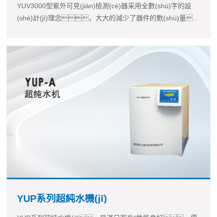
YUV3000型紫外可見(jiàn)檢測(cè)器采用全數(shù)字的設
(shè)計(jì)理念，大大的減少了器件的數(shù)量、
降低了微小信號(hào)在傳輸過(guò)程中的損耗和失真，使得
該設(shè)備的信噪比和可靠性大幅提升，基于數
(shù)字信號(hào)傳輸和處理的概念，該檢測(cè)器信號
(hào)可直接輸入到計(jì)算機(jī)的串行口進(jìn)行采
集，完全甩掉了傳統(tǒng)儀器必須使用的數
(shù)據(jù)采集卡。它可以支持停流掃描和波長(zhǎng)編
程，同時(shí)可以和任何高壓輸液泵配合，勝任化學(xué)
分析領(lǐng)域的絕大部分工作，在常規(guī)的化學
(xué)分析、農(nóng)藥、制藥、化工等領
(lǐng)域有著廣泛的應(yīng)用。
YUP系列超純水機(jī)