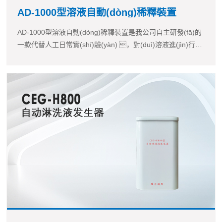
AD-1000型溶液自動(dòng)稀釋裝置
AD-1000型溶液自動(dòng)稀釋裝置是我公司自主研發(fā)的
一款代替人工日常實(shí)驗(yàn) ，對(duì)溶液進(jìn)行稀
釋的裝置。其稀釋過(guò)程完全超越手工過(guò)程，移
液體積準(zhǔn)確性更優(yōu)，避免了因手工操作導
(dǎo)致的誤差。